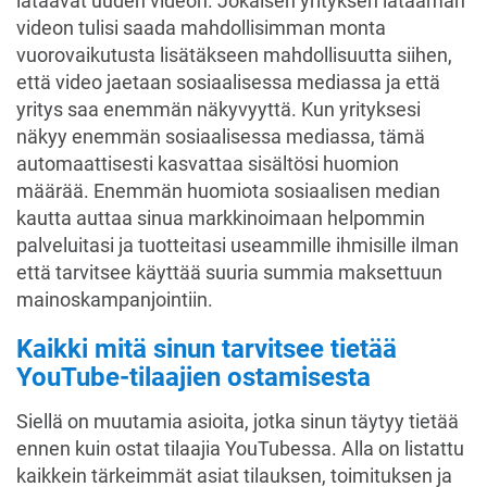
lataavat uuden videon. Jokaisen yrityksen lataaman
videon tulisi saada mahdollisimman monta
vuorovaikutusta lisätäkseen mahdollisuutta siihen,
että video jaetaan sosiaalisessa mediassa ja että
yritys saa enemmän näkyvyyttä. Kun yrityksesi
näkyy enemmän sosiaalisessa mediassa, tämä
automaattisesti kasvattaa sisältösi huomion
määrää. Enemmän huomiota sosiaalisen median
kautta auttaa sinua markkinoimaan helpommin
palveluitasi ja tuotteitasi useammille ihmisille ilman
että tarvitsee käyttää suuria summia maksettuun
mainoskampanjointiin.
Kaikki mitä sinun tarvitsee tietää
YouTube-tilaajien ostamisesta
Siellä on muutamia asioita, jotka sinun täytyy tietää
ennen kuin ostat tilaajia YouTubessa. Alla on listattu
kaikkein tärkeimmät asiat tilauksen, toimituksen ja