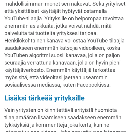
mahdollisimman monet sen näkevät. Sekä yritykset
että yksittäiset käyttäjät hyötyvät ostamalla
YouTube-tilaajia. Yrityksille on helpompaa tavoittaa
enemmän asiakkaita, jotka voivat nähdä, mitä
palveluita tai tuotteita yrityksesi tarjoaa.
Henkilökohtainen kanava voi ostaa YouTube-tilaajia
saadakseen enemmän katsojia videoilleen, koska
YouTuben algoritmi suosii kanavaa, jolla on paljon
seuraajia verrattuna kanavaan, jolla on hyvin pieni
käyttäjäverkosto. Enemmän käyttäjiä tarkoittaa
myös sitä, että videoitasi jaetaan useammin
sosiaalisessa mediassa, kuten Facebookissa.
Lisäksi tärkeää yrityksille
Vain yritysten on kiinnitettävä erityistä huomiota
tilaajamäärän lisäämiseen saadakseen enemmän
tykkäyksiä ja kommentteja joka kerta, kun he