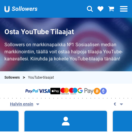
Osta YouTube Tilaajat
Sollowers on markkinapaikka №1 Sosiaalisen median
markkinointiin, täällä voit ostaa halpoja tilaajia YouTube-
kanavallesi. Kiiruhda ja kokeile YouTube-tilaajia tänään!
Sollowers
YouTube-tilaajat
Halvin ensin
€