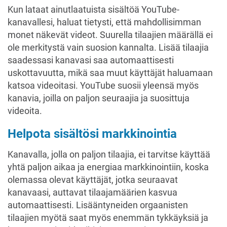
Kun lataat ainutlaatuista sisältöä YouTube-
kanavallesi, haluat tietysti, että mahdollisimman
monet näkevät videot. Suurella tilaajien määrällä ei
ole merkitystä vain suosion kannalta. Lisää tilaajia
saadessasi kanavasi saa automaattisesti
uskottavuutta, mikä saa muut käyttäjät haluamaan
katsoa videoitasi. YouTube suosii yleensä myös
kanavia, joilla on paljon seuraajia ja suosittuja
videoita.
Helpota sisältösi markkinointia
Kanavalla, jolla on paljon tilaajia, ei tarvitse käyttää
yhtä paljon aikaa ja energiaa markkinointiin, koska
olemassa olevat käyttäjät, jotka seuraavat
kanavaasi, auttavat tilaajamäärien kasvua
automaattisesti. Lisääntyneiden orgaanisten
tilaajien myötä saat myös enemmän tykkäyksiä ja