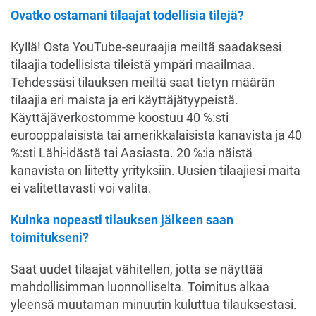
Ovatko ostamani tilaajat todellisia tilejä?
Kyllä! Osta YouTube-seuraajia meiltä saadaksesi
tilaajia todellisista tileistä ympäri maailmaa.
Tehdessäsi tilauksen meiltä saat tietyn määrän
tilaajia eri maista ja eri käyttäjätyypeistä.
Käyttäjäverkostomme koostuu 40 %:sti
eurooppalaisista tai amerikkalaisista kanavista ja 40
%:sti Lähi-idästä tai Aasiasta. 20 %:ia näistä
kanavista on liitetty yrityksiin. Uusien tilaajiesi maita
ei valitettavasti voi valita.
Kuinka nopeasti tilauksen jälkeen saan
toimitukseni?
Saat uudet tilaajat vähitellen, jotta se näyttää
mahdollisimman luonnolliselta. Toimitus alkaa
yleensä muutaman minuutin kuluttua tilauksestasi.