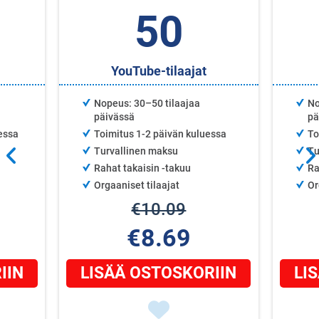
50
YouTube-tilaajat
Nopeus: 30–50 tilaajaa
No
päivässä
pä
essa
Toimitus 1-2 päivän kuluessa
To
Turvallinen maksu
Tu
Rahat takaisin -takuu
Ra
Orgaaniset tilaajat
Or
€10.09
€8.69
IIN
LISÄÄ OSTOSKORIIN
LI