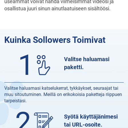
useammat voivat nähdä viimeisimmät videosi ja
osallistua juuri sinun ainutlaatuiseen sisältöösi.
Kuinka
Sollowers Toimivat
1
Valitse haluamasi
paketti.
Valitse haluamasi katselukerrat, tykkäykset, seuraajat tai
muu sitoutuminen. Meillä on erikokoisia paketteja riippuen
tarpeistasi.
2
Syötä käyttäjänimesi
tai URL-osoite.