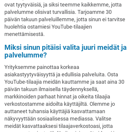
ovat tyytyväisiä, ja siksi teemme kaikkemme, jotta
palvelumme olisivat turvallisia. Tarjoamme 30
päivän takuun palveluillemme, jotta sinun ei tarvitse
huolehtia ostamiesi YouTube-tilaajien
menettämisestä.
Miksi sinun pitäisi valita juuri meidät ja
palvelumme?
Yrityksemme painottaa korkeaa
asiakastyytyväisyyttä ja edullisia palveluita. Osta
YouTube-tilaajia meidän kauttamme ja saat aina 30
päivän takuun ilmaisella täydennyksellä,
markkinoiden parhaat hinnat ja oikeita tilaajia
verkostostamme aidoilta käyttäjiltä. Olemme jo
auttaneet tuhansia käyttäjiä kasvattamaan
näkyvyyttään sosiaalisessa mediassa. Valitse
meidät kasvattaaksesi tilaajaverkostoasi, jotta