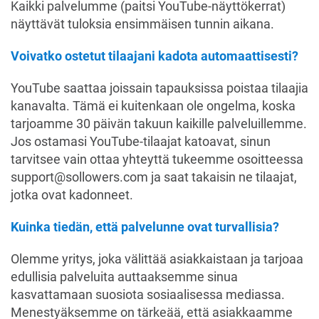
Kaikki palvelumme (paitsi YouTube-näyttökerrat)
näyttävät tuloksia ensimmäisen tunnin aikana.
Voivatko ostetut tilaajani kadota automaattisesti?
YouTube saattaa joissain tapauksissa poistaa tilaajia
kanavalta. Tämä ei kuitenkaan ole ongelma, koska
tarjoamme 30 päivän takuun kaikille palveluillemme.
Jos ostamasi YouTube-tilaajat katoavat, sinun
tarvitsee vain ottaa yhteyttä tukeemme osoitteessa
support@sollowers.com ja saat takaisin ne tilaajat,
jotka ovat kadonneet.
Kuinka tiedän, että palvelunne ovat turvallisia?
Olemme yritys, joka välittää asiakkaistaan ja tarjoaa
edullisia palveluita auttaaksemme sinua
kasvattamaan suosiota sosiaalisessa mediassa.
Menestyäksemme on tärkeää, että asiakkaamme