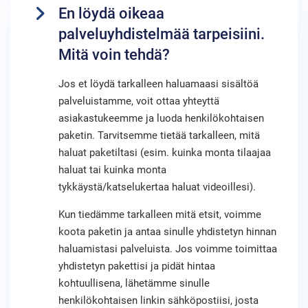
En löydä oikeaa
palveluyhdistelmää tarpeisiini.
Mitä voin tehdä?
Jos et löydä tarkalleen haluamaasi sisältöä
palveluistamme, voit ottaa yhteyttä
asiakastukeemme ja luoda henkilökohtaisen
paketin. Tarvitsemme tietää tarkalleen, mitä
haluat paketiltasi (esim. kuinka monta tilaajaa
haluat tai kuinka monta
tykkäystä/katselukertaa haluat videoillesi).
Kun tiedämme tarkalleen mitä etsit, voimme
koota paketin ja antaa sinulle yhdistetyn hinnan
haluamistasi palveluista. Jos voimme toimittaa
yhdistetyn pakettisi ja pidät hintaa
kohtuullisena, lähetämme sinulle
henkilökohtaisen linkin sähköpostiisi, josta