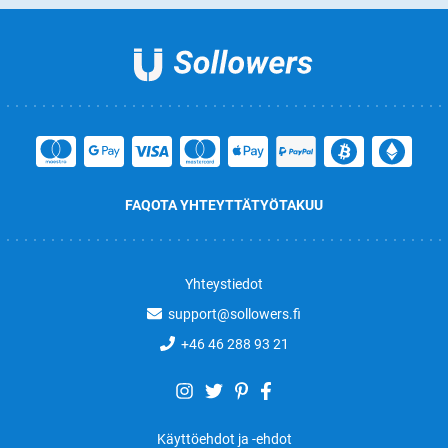
FAQ
OTA YHTEYTTÄ
TYÖ
TAKUU
Yhteystiedot
support@sollowers.fi
+46 46 288 93 21
Käyttöehdot ja -ehdot