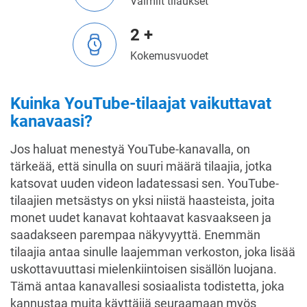
Valmiit tilaukset
2 +
Kokemusvuodet
Kuinka YouTube-tilaajat vaikuttavat
kanavaasi?
Jos haluat menestyä YouTube-kanavalla, on
tärkeää, että sinulla on suuri määrä tilaajia, jotka
katsovat uuden videon ladatessasi sen. YouTube-
tilaajien metsästys on yksi niistä haasteista, joita
monet uudet kanavat kohtaavat kasvaakseen ja
saadakseen parempaa näkyvyyttä. Enemmän
tilaajia antaa sinulle laajemman verkoston, joka lisää
uskottavuuttasi mielenkiintoisen sisällön luojana.
Tämä antaa kanavallesi sosiaalista todistetta, joka
kannustaa muita käyttäjiä seuraamaan myös